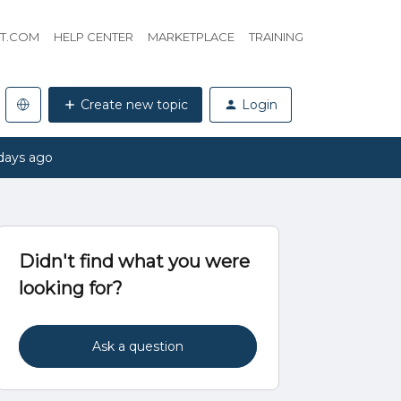
HT.COM
HELP CENTER
MARKETPLACE
TRAINING
Create new topic
Login
days ago
Didn't find what you were
looking for?
Ask a question