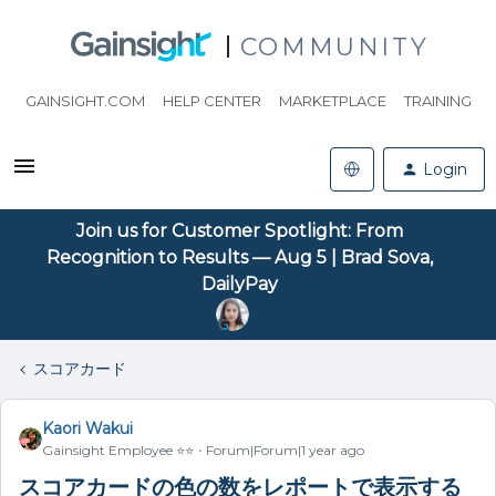
COMMUNITY
GAINSIGHT.COM
HELP CENTER
MARKETPLACE
TRAINING
Login
Join us for Customer Spotlight: From
Recognition to Results — Aug 5 | Brad Sova,
DailyPay
スコアカード
Kaori Wakui
Gainsight Employee ⭐️⭐️
Forum|Forum|1 year ago
スコアカードの色の数をレポートで表示する