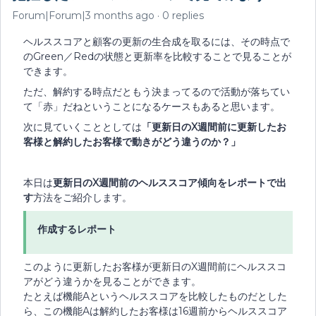
Forum|Forum|3 months ago
0 replies
ヘルススコアと顧客の更新の生合成を取るには、その時点で
のGreen／Redの状態と更新率を比較することで見ることが
できます。
ただ、解約する時点だともう決まってるので活動が落ちてい
て「赤」だねということになるケースもあると思います。
次に見ていくこととしては
「更新日のX週間前に更新したお
客様と解約したお客様で動きがどう違うのか？」
本日は
更新日のX週間前のヘルススコア傾向をレポートで出
す
方法をご紹介します。
作成するレポート
このように更新したお客様が更新日のX週間前にヘルススコ
アがどう違うかを見ることができます。
たとえば機能Aというヘルススコアを比較したものだとした
ら、この機能Aは解約したお客様は16週前からヘルススコア