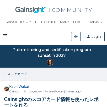
COMMUNITY
GAINSIGHT.COM
HELP CENTER
MARKETPLACE
TRAINING
Login
Pulse+ training and certification program
sunset in 2027
スコアカード
Kaori Wakui
Gainsight Employee ⭐️⭐️
Forum|Forum|2 years ago
Gainsightのスコアカード情報を使ったレポ
ートを作る