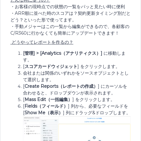
どんな時に使うの？
・お客様の現時点での状態の一覧をパッと見たい時に便利
・ARR順に並べた時のスコアは？契約更新タイミング別だと
どう？といった形で使ってます。
・手動メジャーはこの一覧から編集ができるので、各顧客の
C/R360に行かなくても簡単にアップデートできます！
どうやってレポートを作るの？
[
管理] > [Analytics
（アナリティクス）]
に移動しま
す。
[
スコアカードウィジェット
] をクリックします。
会社または関係のいずれかをソースオブジェクトとし
て選択します。
[
Create Reports
（レポートの作成）
] にカーソルを
合わせると、ドロップダウンが表示されます。
[
Mass Edit（一括編集）
] をクリックします。
[
Fields
（フィールド）
] 列から、必要なフィールドを
[
Show Me
（表示）
] 列にドラッグ&ドロップします。