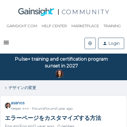
COMMUNITY
GAINSIGHT.COM
HELP CENTER
MARKETPLACE
TRAINING
Login
Pulse+ training and certification program
sunset in 2027
デザインの変更
asanos
Helper ⭐️⭐️⭐️
Forum|Forum|1 year ago
エラーページをカスタマイズする方法
Forum|Forum|1 year ago
0 replies