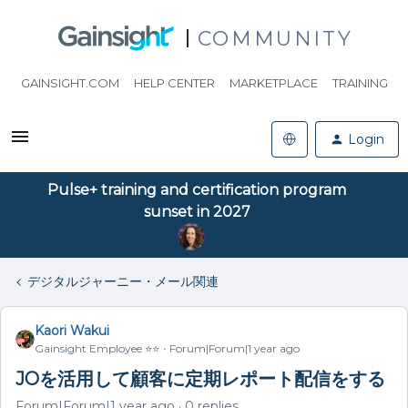
COMMUNITY
GAINSIGHT.COM
HELP CENTER
MARKETPLACE
TRAINING
Login
Pulse+ training and certification program
sunset in 2027
デジタルジャーニー・メール関連
Kaori Wakui
Gainsight Employee ⭐️⭐️
Forum|Forum|1 year ago
JOを活用して顧客に定期レポート配信をする
Forum|Forum|1 year ago
0 replies