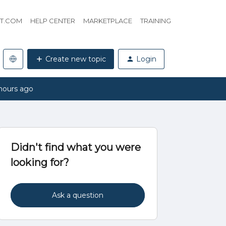
HT.COM
HELP CENTER
MARKETPLACE
TRAINING
Create new topic
Login
hours ago
Didn't find what you were
looking for?
Ask a question