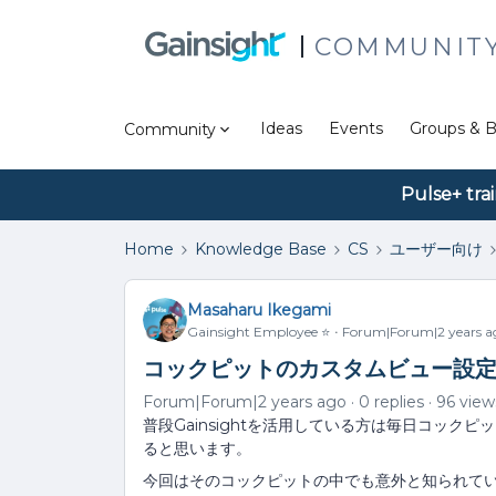
COMMUNIT
Ideas
Events
Groups & B
Community
Pulse+ tra
Home
Knowledge Base
CS
ユーザー向け
Masaharu Ikegami
Gainsight Employee ⭐️
Forum|Forum|2 years a
コックピットのカスタムビュー設
Forum|Forum|2 years ago
0 replies
96 view
普段Gainsightを活用している方は毎日コック
ると思います。
今回はそのコックピットの中でも意外と知られて