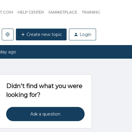
HT.COM
HELP CENTER
MARKETPLACE
TRAINING
Create new topic
Login
 day ago
Didn't find what you were
looking for?
Ask a question