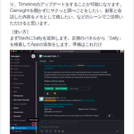
り、Timelineのアップデートをすることが可能になります。
Gainsightを開かずにサクッと調べごとをしたい、顧客と会
話した内容をメモとして残したい、などのシーンでご活用い
ただけると思います。
［使い方］
まずSlackにSallyを追加します。左側のパネルから「Sally」
を検索してAppの追加をします。準備はこれだけ