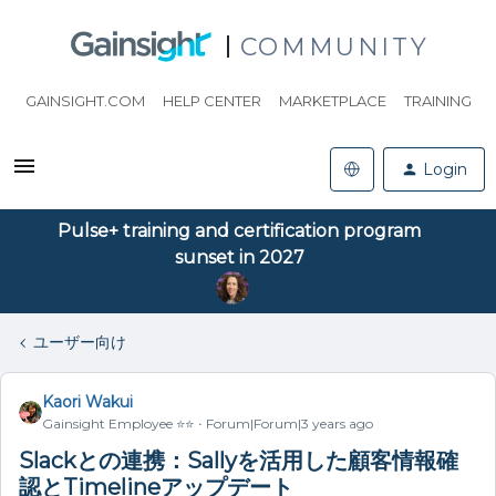
COMMUNITY
GAINSIGHT.COM
HELP CENTER
MARKETPLACE
TRAINING
Login
Pulse+ training and certification program
sunset in 2027
ユーザー向け
Kaori Wakui
Gainsight Employee ⭐️⭐️
Forum|Forum|3 years ago
Slackとの連携：Sallyを活用した顧客情報確
認とTimelineアップデート