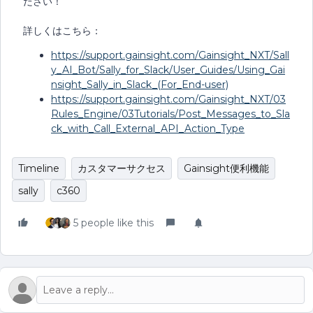
ださい！
詳しくはこちら：
https://support.gainsight.com/Gainsight_NXT/Sall
y_AI_Bot/Sally_for_Slack/User_Guides/Using_Gai
nsight_Sally_in_Slack_(For_End-user)
https://support.gainsight.com/Gainsight_NXT/03
Rules_Engine/03Tutorials/Post_Messages_to_Sla
ck_with_Call_External_API_Action_Type
Timeline
カスタマーサクセス
Gainsight便利機能
sally
c360
5 people like this