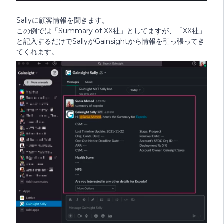
Sallyに顧客情報を聞きます。
この例では「Summary of XX社」としてますが、「XX社」
と記入するだけでSallyがGainsightから情報を引っ張ってき
てくれます。