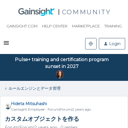
COMMUNITY
GAINSIGHT.COM
HELP CENTER
MARKETPLACE
TRAINING
Login
Pulse+ training and certification program
sunset in 2027
ルールエンジンとデータ管理
Hideta Mitsuhashi
Gainsight Employee
Forum|Forum|2 years ago
カスタムオブジェクトを作る
Forum|Forum|2 years ago
0 replies