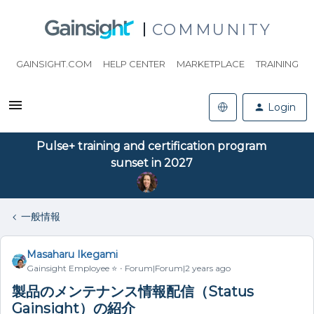
COMMUNITY
GAINSIGHT.COM
HELP CENTER
MARKETPLACE
TRAINING
Login
Pulse+ training and certification program
sunset in 2027
一般情報
Masaharu Ikegami
Gainsight Employee ⭐️
Forum|Forum|2 years ago
製品のメンテナンス情報配信（Status
Gainsight）の紹介