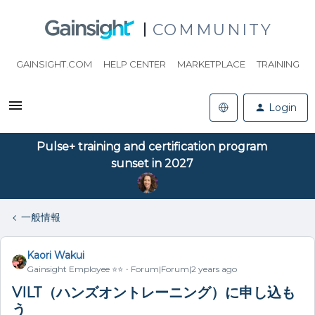
COMMUNITY
GAINSIGHT.COM
HELP CENTER
MARKETPLACE
TRAINING
Login
Pulse+ training and certification program
sunset in 2027
一般情報
Kaori Wakui
Gainsight Employee ⭐️⭐️
Forum|Forum|2 years ago
VILT（ハンズオントレーニング）に申し込も
う