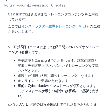
Forum|Forum|2 years ago
0 replies
Gainsightではさまざまなトレーニングコンテンツをご用意
しています。
ここでは
インストラクター主導トレーニング（VILT）
のご紹
介をいたします。
VILTは
1.5日（コースによっては3日間）のハンズオントレー
ニング（有償）
です。
デモ環境をGainsightでご用意します。講師の講義と
実際にデモ環境上でハンズオンでトレーニングを受講
いただきます。
連続した1.5日（3日）間のトレーニングになります。
オンラインでご受講いただきます。
事前にCyberduckのインストール
が必要となります
（
インストールが難しい場合には事前にご相談くださ
い
）
👉直近のVILT実施の日程を確認して申し込みをお願いしま