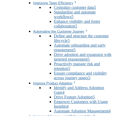
Improving Team Efficiency
Centralize customer data
5
Standardize and automate
workflows
5
Enhance visibility and foster
collaboration
5
Automating the Customer Journey
Define and structure the customer
lifecycle
5
Automate onboarding and early
engagement
5
Drive adoption and expansion with
targeted engagement
5
Proactively manage risk and
retention
5
Ensure compliance and visibility
across journey stages
5
Improve Product Adoption
Identify and Address Adoption
Gaps
4
Drive Feature Adoption
5
Empower Customers with Usage
Insights
4
Automate Adoption Management
4