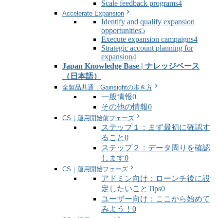
Scale feedback programs
4
Accelerate Expansion
Identify and qualify expansion
opportunities
5
Execute expansion campaigns
4
Strategic account planning for
expansion
4
Japan Knowledge Base | ナレッジベース
（日本語）
全製品共通｜Gainsightの歩き方
一般情報
0
その他の情報
0
CS｜運用開始前フェーズ
ステップ１：まず最初に確認す
ること
0
ステップ２：データ周りを確認
します
0
CS｜運用開始フェーズ
アドミン向け：ローンチ後に設
定したいことTips
0
ユーザー向け：ここから始めて
みよう！
0