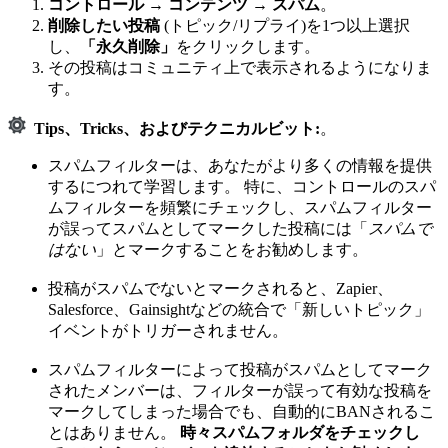
コントロール
→
コンテンツ
→
スパム
。
削除したい投稿
(トピック/リプライ)を1つ以上選択
し、
「永久削除」
をクリックします。
その投稿はコミュニティ上で表示されるようになりま
す。
Tips、Tricks、およびテクニカルビット:
。
スパムフィルターは、あなたがより多くの情報を提供
するにつれて学習します。 特に、コントロールのスパ
ムフィルターを頻繁にチェックし、スパムフィルター
が誤ってスパムとしてマークした投稿には「
スパムで
はない
」とマークすることをお勧めします。
投稿がスパムでないとマークされると、Zapier、
Salesforce、Gainsightなどの統合で「新しいトピック」
イベントがトリガーされません。
スパムフィルターによって投稿がスパムとしてマーク
されたメンバーは、フィルターが誤って有効な投稿を
マークしてしまった場合でも、自動的にBANされるこ
とはありません。
時々スパムフォルダをチェックし