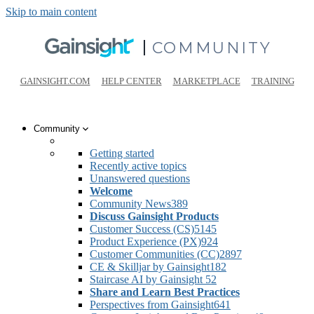
Skip to main content
COMMUNITY
GAINSIGHT.COM
HELP CENTER
MARKETPLACE
TRAINING
Community
Getting started
Recently active topics
Unanswered questions
Welcome
Community News
389
Discuss Gainsight Products
Customer Success (CS)
5145
Product Experience (PX)
924
Customer Communities (CC)
2897
CE & Skilljar by Gainsight
182
Staircase AI by Gainsight
52
Share and Learn Best Practices
Perspectives from Gainsight
641