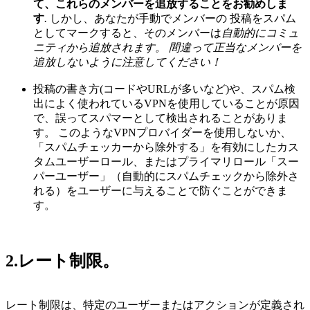
て、これらのメンバーを追放することをお勧めしま
す
.
しかし、あなたが手動でメンバーの 投稿をスパム
としてマークすると、そのメンバーは
自動的にコミュ
ニティから追放されます。 間違って正当なメンバーを
追放しないように注意してください！
投稿の書き方(コードやURLが多いなど)や、スパム検
出によく使われているVPNを使用していることが原因
で、誤ってスパマーとして検出されることがありま
す。 このようなVPNプロバイダーを使用しないか、
「スパムチェッカーから除外する」を有効にしたカス
タムユーザーロール、またはプライマリロール「スー
パーユーザー」（自動的にスパムチェックから除外さ
れる）をユーザーに与えることで防ぐことができま
す。
2.レート制限
。
レート制限は、特定のユーザーまたはアクションが定義され