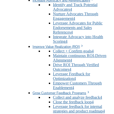
Increase Advocacy and Referencability
Identify and Track Potential
Advocates
4
Nurture Advocates Through
Engagement
4
Leverage Advocates for Public
Endorsements and Sales
References
4
Integrate Advocacy into Health
Scoring
4
Improve Value Realization (ROI)
Collect + Confirm goals
4
Maintain continuous ROI-Driven
Alignment
4
Drive ROI Through Verified
Outcomes
4
Leverage Feedback for
Optimization
4
Empower Customers Through
Enablement
4
Grow Customer Feedback Programs
Collect and analyze feedback
4
Close the feedback loop
4
Leverage feedback for internal
strategies and product roadmap
4