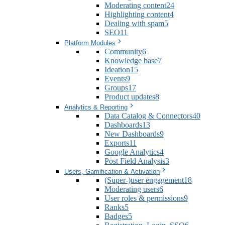
Moderating content
24
Highlighting content
4
Dealing with spam
5
SEO
11
Platform Modules
Community
6
Knowledge base
7
Ideation
15
Events
9
Groups
17
Product updates
8
Analytics & Reporting
Data Catalog & Connectors
40
Dashboards
13
New Dashboards
9
Exports
11
Google Analytics
4
Post Field Analysis
3
Users, Gamification & Activation
(Super-)user engagement
18
Moderating users
6
User roles & permissions
9
Ranks
5
Badges
5