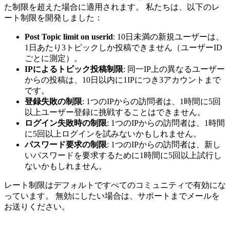
た制限を超えた場合に適用されます。 私たちは、以下のレ
ート制限を開発しました：
Post Topic limit on userid
: 10日未満の新規ユーザーは、
1日あたり3トピックしか投稿できません（ユーザーID
ごとに測定）。
IPによるトピック投稿制限
: 同一IP上の異なるユーザー
からの投稿は、10日以内に1IPにつき3アカウントまで
です。
登録失敗の制限
: 1つのIPからの訪問者は、1時間に5回
以上ユーザー登録に挑戦することはできません。
ログイン失敗時の制限
: 1つのIPからの訪問者は、1時間
に5回以上ログインを試みないかもしれません。
パスワード要求の制限
: 1つのIPからの訪問者は、新し
いパスワードを要求するために1時間に5回以上試行し
ないかもしれません。
レート制限はデフォルトですべてのコミュニティで有効にな
っています。 無効にしたい場合は、サポートまでメールを
お送りください。