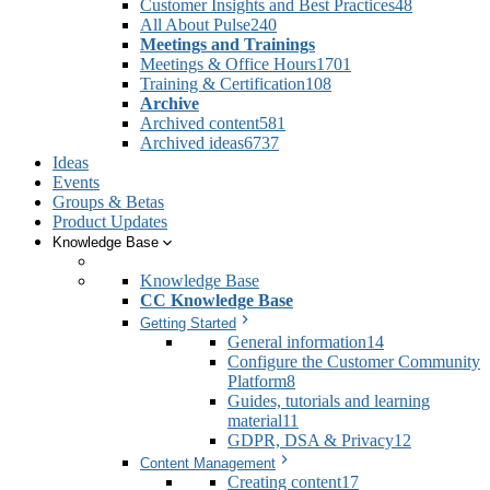
Customer Insights and Best Practices
48
All About Pulse
240
Meetings and Trainings
Meetings & Office Hours
1701
Training & Certification
108
Archive
Archived content
581
Archived ideas
6737
Ideas
Events
Groups & Betas
Product Updates
Knowledge Base
Knowledge Base
CC Knowledge Base
Getting Started
General information
14
Configure the Customer Community
Platform
8
Guides, tutorials and learning
material
11
GDPR, DSA & Privacy
12
Content Management
Creating content
17