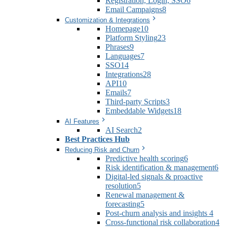
Registration, Login, SSO
6
Email Campaigns
8
Customization & Integrations
Homepage
10
Platform Styling
23
Phrases
9
Languages
7
SSO
14
Integrations
28
API
10
Emails
7
Third-party Scripts
3
Embeddable Widgets
18
AI Features
AI Search
2
Best Practices Hub
Reducing Risk and Churn
Predictive health scoring
6
Risk identification & management
6
Digital-led signals & proactive
resolution
5
Renewal management &
forecasting
5
Post-churn analysis and insights
4
Cross-functional risk collaboration
4