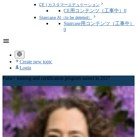
CE | カスタマーエデュケーション
CE用コンテンツ（工事中）
0
Staircase AI（to be deleted）
Staircase用コンテンツ（工事中）
0
Create new topic
Login
Pulse+ training and certification program sunset in 2027