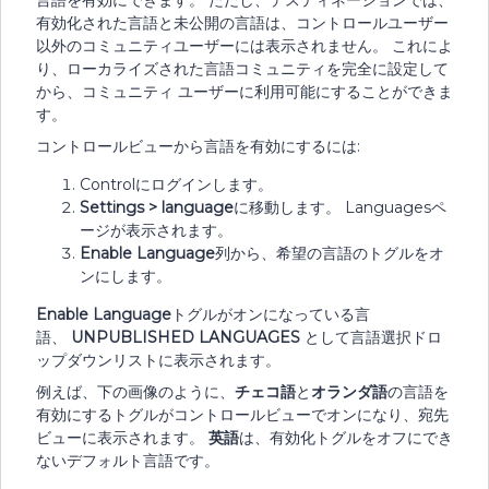
言語を有効にできます。 ただし、デスティネーションでは、
有効化された言語と未公開の言語は、コントロールユーザー
以外のコミュニティユーザーには表示されません。 これによ
り、ローカライズされた言語コミュニティを完全に設定して
から、コミュニティ ユーザーに利用可能にすることができま
す。
コントロールビューから言語を有効にするには:
Controlにログインします。
Settings > language
に移動します。 Languagesペ
ージが表示されます。
Enable Language
列から、希望の言語のトグルをオ
ンにします。
Enable Language
トグルがオンになっている言
語、
UNPUBLISHED LANGUAGES
として言語選択ドロ
ップダウンリストに表示されます。
例えば、下の画像のように、
チェコ語
と
オランダ語
の言語を
有効にするトグルがコントロールビューでオンになり、宛先
ビューに表示されます。
英語
は、有効化トグルをオフにでき
ないデフォルト言語です。