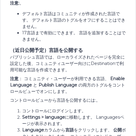
注意:
。
デフォルト言語はコミュニティが作成された言語で
す。 デフォルト言語のトグルをオフにすることはでき
ません。
17言語まで有効にできます。 言語を追加することはで
きません。
（近日公開予定）言語を公開する
パブリッシュ言語では、ローカライズされたページを完全に
設定した後、コミュニティユーザー向けにDestinationで利
用可能な言語を作成できます。
注意
： コミュニティ・ユーザーが利用できる言語、
Enable
Language
と
Publish Language
の両方のトグルをコント
ロールビューでオンにします。
コントロールビューから言語を公開するには:。
コントロールにログインします。
Settings > language
に移動します。 Languagesペ
ージが表示されます。
Language
カラムから
言語
をクリックします、
公開
ボ