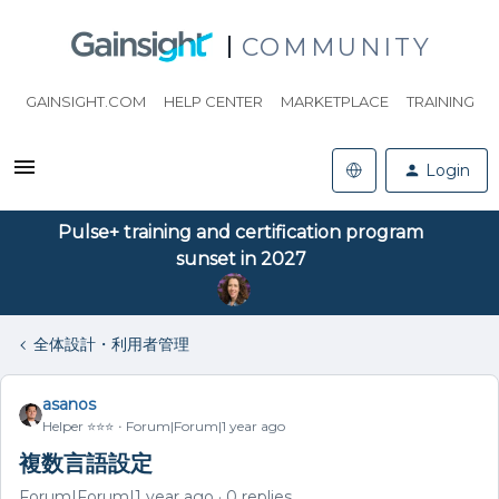
COMMUNITY
GAINSIGHT.COM
HELP CENTER
MARKETPLACE
TRAINING
Login
Pulse+ training and certification program
sunset in 2027
全体設計・利用者管理
asanos
Helper ⭐️⭐️⭐️
Forum|Forum|1 year ago
複数言語設定
Forum|Forum|1 year ago
0 replies