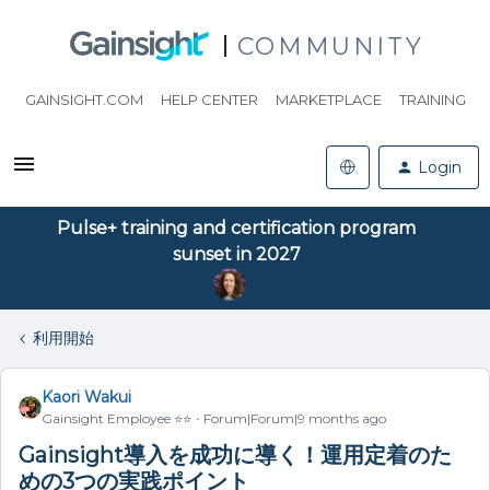
COMMUNITY
GAINSIGHT.COM
HELP CENTER
MARKETPLACE
TRAINING
Login
Pulse+ training and certification program
sunset in 2027
利用開始
Kaori Wakui
Gainsight Employee ⭐️⭐️
Forum|Forum|9 months ago
Gainsight導入を成功に導く！運用定着のた
めの3つの実践ポイント