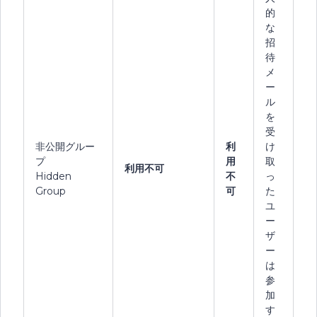
的
な
招
待
メ
ー
ル
を
受
非公開グルー
利
け
プ
用
取
利用不可
Hidden
不
っ
Group
可
た
ユ
ー
ザ
ー
は
参
加
す