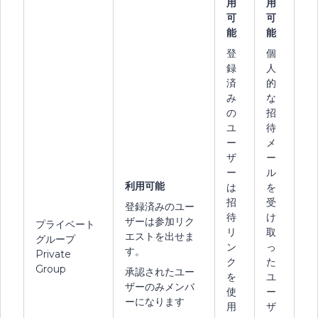
用
用
可
可
能
能
登
個
録
人
済
的
み
な
の
招
ユ
待
ー
メ
ザ
ー
ー
ル
利用可能
は
を
招
受
登録済みのユー
待
け
ザーは参加リク
プライベート
リ
取
エストを出せま
グループ
ン
っ
す。
Private
ク
た
Group
承認されたユー
を
ユ
ザーのみメンバ
使
ー
ーになります
用
ザ