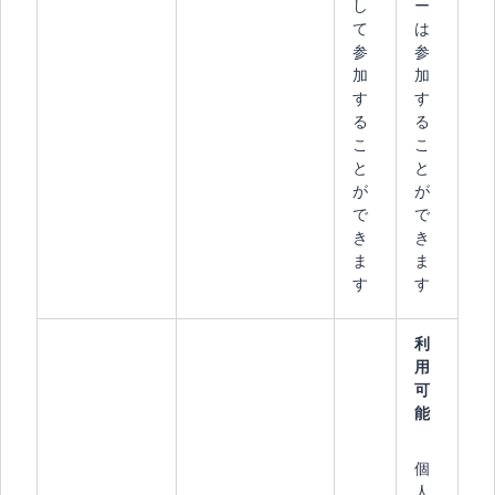
し
ー
て
は
参
参
加
加
す
す
る
る
こ
こ
と
と
が
が
で
で
き
き
ま
ま
す
す
利
用
可
能
個
人