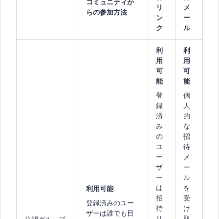
コミュニティか
リ
メ
らの参加方法
ン
ー
ク
ル
利
利
用
用
可
可
能
能
登
個
録
人
済
的
み
な
の
招
ユ
待
ー
メ
ザ
ー
ー
ル
は
を
利用可能
招
受
登録済みのユー
待
け
ザーは誰でも目
リ
取