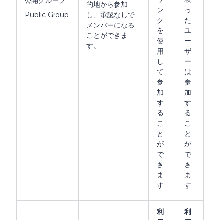
公開グループ
的地から参加
ン
っ
Public Group
し、承認なしで
ク
た
メンバーになる
を
ユ
ことができま
使
ー
す。
用
ザ
し
ー
て
は
参
参
加
加
す
す
る
る
こ
こ
と
と
が
が
で
で
き
き
ま
ま
す
す
利
利