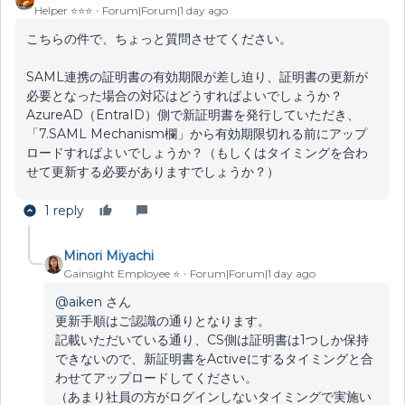
Helper ⭐️⭐️⭐️
Forum|Forum|1 day ago
こちらの件で、ちょっと質問させてください。
SAML連携の証明書の有効期限が差し迫り、証明書の更新が
必要となった場合の対応はどうすればよいでしょうか？
AzureAD（EntraID）側で新証明書を発行していただき、
「7.SAML Mechanism欄」から有効期限切れる前にアップ
ロードすればよいでしょうか？（もしくはタイミングを合わ
せて更新する必要がありますでしょうか？）
1 reply
Minori Miyachi
Gainsight Employee ⭐️
Forum|Forum|1 day ago
@aiken
さん
更新手順はご認識の通りとなります。
記載いただいている通り、CS側は証明書は1つしか保持
できないので、新証明書をActiveにするタイミングと合
わせてアップロードしてください。
（あまり社員の方がログインしないタイミングで実施い