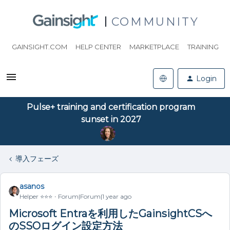
COMMUNITY
GAINSIGHT.COM
HELP CENTER
MARKETPLACE
TRAINING
Login
Pulse+ training and certification program
sunset in 2027
導入フェーズ
asanos
Helper ⭐️⭐️⭐️
Forum|Forum|1 year ago
Microsoft Entraを利用したGainsightCSへ
のSSOログイン設定方法