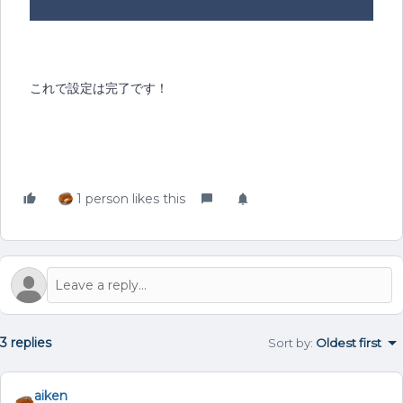
これで設定は完了です！
1 person likes this
3 replies
Sort by
:
Oldest first
aiken