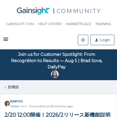
COMMUNITY
GAINSIGHT.COM
HELP CENTER
MARKETPLACE
TRAINING
Login
Join us for Customer Spotlight: From
Recognition to Results — Aug 5 | Brad Sova,
DailyPay
新機能
asanos
Helper ⭐️⭐️⭐️
Forum|Forum|5 months ago
2/20 12:00開催！2026/2リリース新機能説明