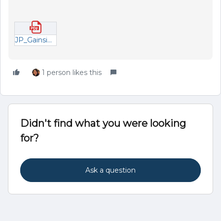
JP_Gainsight FY26 Q4 Release Deck.pdf
1 person likes this
Didn't find what you were looking
for?
Ask a question