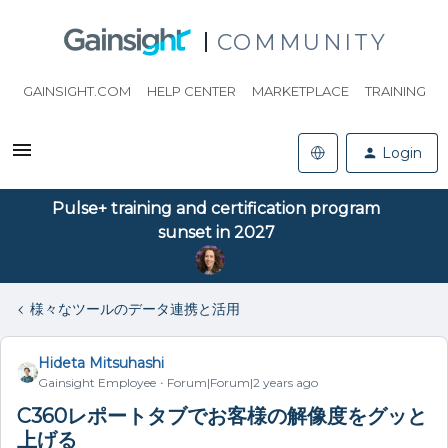
COMMUNITY
GAINSIGHT.COM
HELP CENTER
MARKETPLACE
TRAINING
Login
Pulse+ training and certification program
sunset in 2027
様々なツールのデータ連携と活用
Hideta Mitsuhashi
Gainsight Employee
Forum|Forum|2 years ago
C360レポートタブでお客様の解像度をグッと
上げる