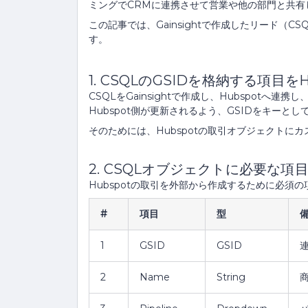
ミングでCRMに連携させて営業や他の部門と共有
この記事では、Gainsightで作成したリード（CS
す。
1. CSQLのGSIDを格納する項目
CSQLをGainsightで作成し、Hubspotへ連携
Hubspot側が更新されるよう、GSIDをキーと
そのためには、Hubspotの取引オブジェクトにカ
2. CSQLオブジェクトに必要な項
Hubspotの取引を外部から作成するために必須
#
項目
型
1
GSID
GSID
2
Name
String