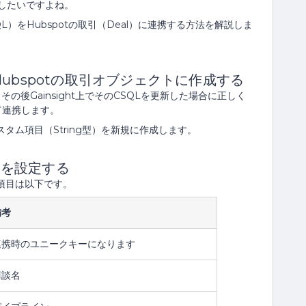
したいですよね。
QL）をHubspotの取引（Deal）に連携する方法を解説しま
をHubspotの取引オブジェクトに作成する
し、その後Gainsight上でそのCSQLを更新した場合に正しく
して連携します。
スタム項目（String型）を新規に作成します。
目を設定する
の項目は以下です。
備考
連携時のユニークキーになります
商談名