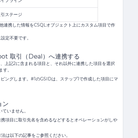
パイプライン
取引ステージ
の他連携した情報をCSQLオブジェクト上にカスタム項目で作
に設定不要です。
pot 取引（Deal）へ連携する
し、上記2に含まれる項目と、それ以外に連携した項目を選択
します。
ッピングします。#1のGSIDは、ステップ1で作成した項目にマ
ョン
づいていません。
連携項目に取引先名を含めるなどするとオペレーションがしや
携する方法は以下の記事をご参照ください。