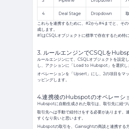
3
Pipeline
Dropdown
4
Deal Stage
Dropdown
これらを連携するために、#2から#4までと、そ
成します。
#1はCSQLオブジェクトに標準で存在するため特
3. ルールエンジンでCSQLをHubs
ルールエンジンにて、CSQLオブジェクトを設定
し、アクションに「Load to Hubspot」を選択
オペレーションを「Upsert」にし、2の項目をマ
ッピングします。
4.連携後のHubspotのオペレーシ
Hubspotに自動生成された取引は、取引先に紐
取引先へは手動で紐付けをする必要があります。
すくなり良いと思います。
Hubspotの取引を、Gainsightの商談と連