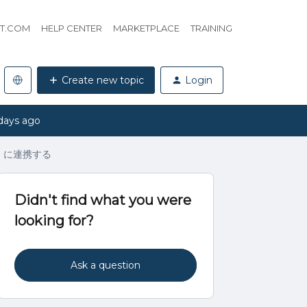
HT.COM
HELP CENTER
MARKETPLACE
TRAINING
Create new topic
Login
days ago
l）に連携する
Didn't find what you were
looking for?
Ask a question