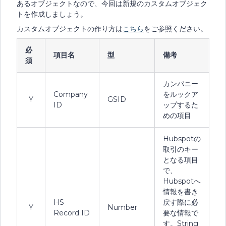
あるオブジェクトなので、今回は新規のカスタムオブジェク
トを作成しましょう。
カスタムオブジェクトの作り方は
こちら
をご参照ください。
必
項目名
型
備考
須
カンパニー
Company
をルックア
Y
GSID
ID
ップするた
めの項目
Hubspotの
取引のキー
となる項目
で、
Hubspotへ
情報を書き
HS
戻す際に必
Y
Number
Record ID
要な情報で
す。String