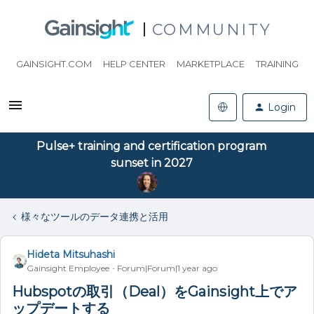
COMMUNITY
GAINSIGHT.COM
HELP CENTER
MARKETPLACE
TRAINING
Login
Pulse+ training and certification program
sunset in 2027
様々なツールのデータ連携と活用
Hideta Mitsuhashi
Gainsight Employee
Forum|Forum|1 year ago
Hubspotの取引（Deal）をGainsight上でア
ップデートする