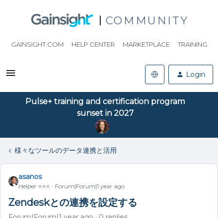
COMMUNITY
GAINSIGHT.COM
HELP CENTER
MARKETPLACE
TRAINING
Login
Pulse+ training and certification program
sunset in 2027
様々なツールのデータ連携と活用
asanos
Helper ⭐️⭐️⭐️
Forum|Forum|1 year ago
Zendeskとの連携を設定する
Forum|Forum|1 year ago
0 replies