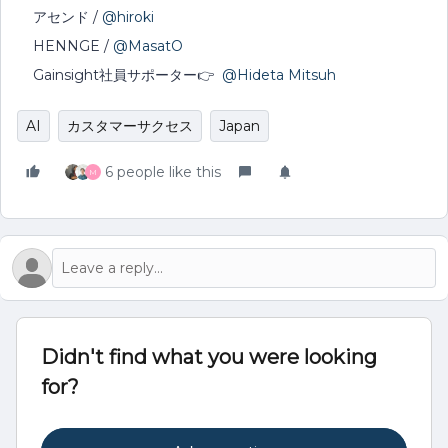
アセンド / ​
@hiroki
HENNGE /​ ​
@MasatO
Gainsight社員サポーター👉️ ​
@Hideta Mitsuh
AI
カスタマーサクセス
Japan
6 people like this
M
Didn't find what you were looking
for?