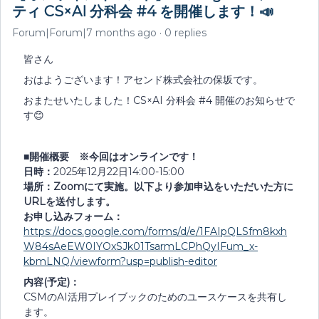
ティ CS×AI 分科会 #4 を開催します！📣
Forum|Forum|7 months ago
0 replies
皆さん
おはようございます！アセンド株式会社の保坂です。
おまたせいたしました！CS×AI 分科会 #4 開催のお知らせで
す😊
■開催概要 ※今回はオンラインです！
日時：
2025年12月22日14:00-15:00
場所：Zoomにて実施。以下より参加申込をいただいた方に
URLを送付します。
お申し込みフォーム：
https://docs.google.com/forms/d/e/1FAIpQLSfm8kxh
W84sAeEW0IYOxSJk01TsarmLCPhQyIFum_x-
kbmLNQ/viewform?usp=publish-editor
内容(予定)：
CSMのAI活用プレイブックのためのユースケースを共有し
ます。