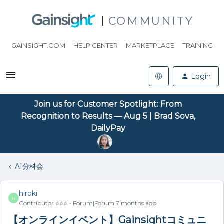
COMMUNITY
GAINSIGHT.COM
HELP CENTER
MARKETPLACE
TRAINING
Login
Join us for Customer Spotlight: From
Recognition to Results — Aug 5 | Brad Sova,
DailyPay
AI分科会
hiroki
H
Contributor ⭐️⭐️⭐️
Forum|Forum|7 months ago
【オンラインイベント】Gainsightコミュニ