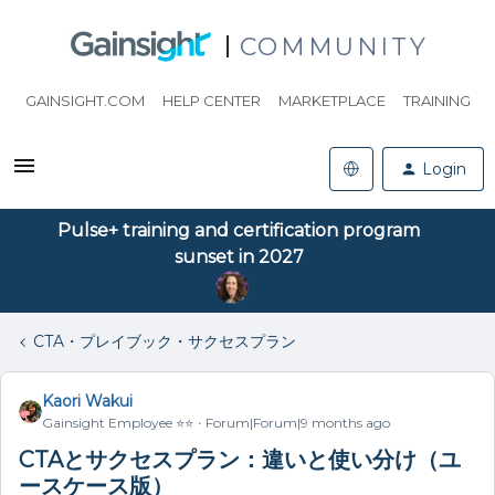
COMMUNITY
GAINSIGHT.COM
HELP CENTER
MARKETPLACE
TRAINING
Login
Pulse+ training and certification program
sunset in 2027
CTA・プレイブック・サクセスプラン
Kaori Wakui
Gainsight Employee ⭐️⭐️
Forum|Forum|9 months ago
CTAとサクセスプラン：違いと使い分け（ユ
ースケース版）