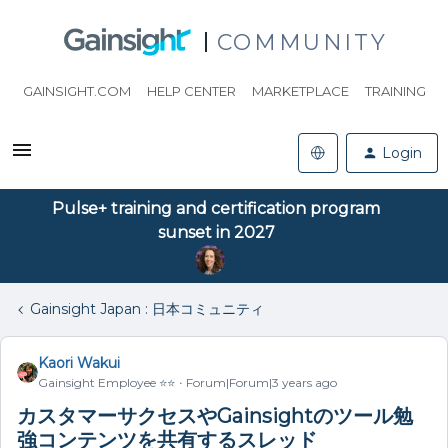
COMMUNITY
GAINSIGHT.COM
HELP CENTER
MARKETPLACE
TRAINING
Login
Pulse+ training and certification program
sunset in 2027
Gainsight Japan : 日本コミュニティ
Kaori Wakui
Gainsight Employee ⭐️⭐️
Forum|Forum|3 years ago
カスタマーサクセスやGainsightのツール勉
強コンテンツを共有するスレッド