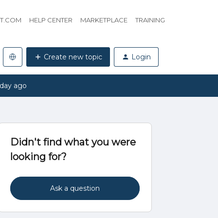
HT.COM
HELP CENTER
MARKETPLACE
TRAINING
Create new topic
Login
 day ago
Didn't find what you were
looking for?
Ask a question