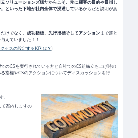
日立ソリューションズ様だからこそ、常に顧客の目的や目指し
か。といった下地が社内全体で浸透している
からだと説明があ
るだけでなく、
成功指標、先行指標そしてアクション
まで落と
を与えていました！！
クセスの設定するKPIは？
)
でのCSを実行されている方と自社でのCS組織立ち上げ時の
る指標やCSのアクションについてディスカッションを行
す。
にて案内しますの