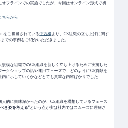
panは昨年末にオフラインでの実施でしたが、今回はオンライン形式で初
子はこちらから
psをご担当されている
中西様
より、CS組織の立ち上げに関す
るまでの事例をご紹介いただきました。
大規模な組織でのCS組織を新しく立ち上げるために実施した
ワークショップの話や運用フェーズで、どのようにCS貢献を
社内に示していくかなどとても貴重な内容ばかりでした！
個人的に興味深かったのが、CS組織を構想しているフェーズ
べき姿を考える”
という点が実は社内ではスムーズに理解さ