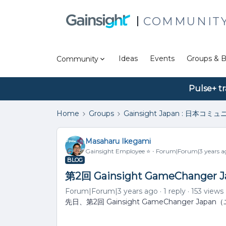
COMMUNIT
Ideas
Events
Groups & B
Community
Pulse+ tr
Home
Groups
Gainsight Japan : 日本コミ
Masaharu Ikegami
Gainsight Employee ⭐️
Forum|Forum|3 years a
BLOG
第2回 Gainsight GameChange
Forum|Forum|3 years ago
1 reply
153 views
先日、第2回 Gainsight GameChanger 