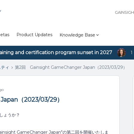
Y
GAINSIG
etas
Product Updates
Knowledge Base
aining and certification program sunset in 2027
1
ュニティ
第2回 Gainsight GameChanger Japan（2023/03/29）
go
 Japan（2023/03/29）
でしょうか？
insight GameChanger Japan"の第二回を開催いたしま