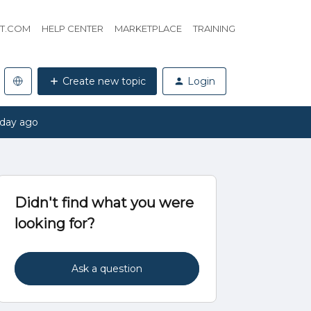
HT.COM
HELP CENTER
MARKETPLACE
TRAINING
Create new topic
Login
 day ago
Didn't find what you were
looking for?
Ask a question