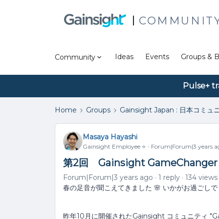
COMMUNIT
Ideas
Events
Groups & B
Community
Pulse+ tr
Home
Groups
Gainsight Japan : 日本コミ
Masaya Hayashi
Gainsight Employee ⭐️
Forum|Forum|3 years a
第2回 Gainsight GameChanger
Forum|Forum|3 years ago
1 reply
134 views
春の足音が聞こえてきました 🌸 いかがお過ごし
昨年10月に開催されたGainsight コミュニティ "Ga