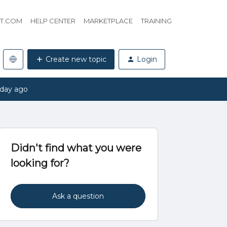
HT.COM
HELP CENTER
MARKETPLACE
TRAINING
Create new topic
Login
 day ago
Didn't find what you were
looking for?
Ask a question