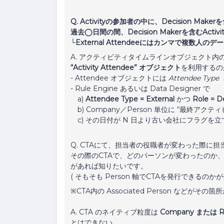
Q. Activityの参加者の中に、Decision Ma
過去◯日間の間、Decision Makerを含むAct
└External Attendeeにはカンマで複数人
A. アクティビティタイムラインオブジェクト内のカンマ区
“Activity Attendee” オブジェクト
を利用するの
- Attendee オブジェクトには
Attendee Type（
- Rule Engine あるいは Data Designer で
a)
Attendee Type = External
かつ
Role = D
b) Company／Person 単位に “最終アクテ
c) その日付が N 日より古い会社にフラグを立
Q. CTAにて、担当者の役職者が変わった際に担
その際のCTAで、どのパーソンが変わったのか
があれば知りたいです。
( そもそも Person 軸でCTAを発行できるのか
※CTA内の Associated Person など
A. CTA のネイティブ粒度は
Company または Rel
とはできない。