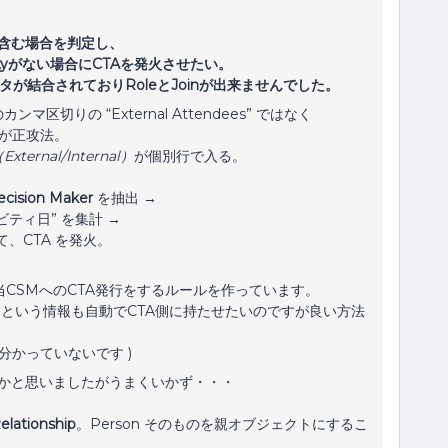
kerを含む場合を判定し、
ivityがない場合にCTAを発火させたい。
のデータが結合されておりRoleとJoinが出来ませんでした。
切りの “External Attendees” ではなく
が正攻法。
External/Internal）
が個別行で入る。
ecision Maker
を抽出 →
ィビティ日” を集計 →
て、CTA を発火。
当CSMへのCTA発行をするルールを作っています。
、という情報も自動でCTA側に持たせたいのですが良い方法
が分かっていないです )
がその箇所かと思いましたがうまくいかず・・・
ationship
。Person そのものを親オブジェクトにするこ