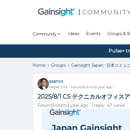
COMMUNIT
Ideas
Events
Groups & B
Community
Pulse+ tr
Home
Groups
Gainsight Japan : 日本コミ
asanos
Helper ⭐️⭐️⭐️
Forum|Forum|1 year ago
2025/8/1 CS テクニカルオフィスア
Forum|Forum|1 year ago
1 reply
67 views