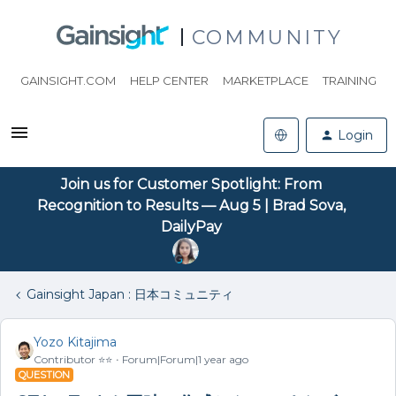
COMMUNITY
GAINSIGHT.COM
HELP CENTER
MARKETPLACE
TRAINING
Login
Join us for Customer Spotlight: From
Recognition to Results — Aug 5 | Brad Sova,
DailyPay
Gainsight Japan : 日本コミュニティ
Yozo Kitajima
Contributor ⭐️⭐️
Forum|Forum|1 year ago
QUESTION