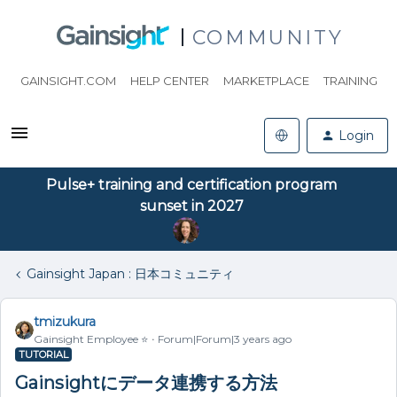
COMMUNITY
GAINSIGHT.COM
HELP CENTER
MARKETPLACE
TRAINING
Login
Pulse+ training and certification program
sunset in 2027
Gainsight Japan : 日本コミュニティ
tmizukura
Gainsight Employee ⭐️
Forum|Forum|3 years ago
TUTORIAL
Gainsightにデータ連携する方法