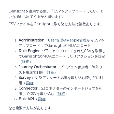
Gainsightを運用する際、「CSVをアップロードしたい」と
いう場面も出てくるかと思います。
CSVファイルをGainsightに取り込む方法は複数あります。
Administration
：
User管理
や
People管理
からCSVを
アップロードしてGainsightのMDAにロード
Rule Engine
：S3にアップロードされたCSVを取得し
てGainsightのMDAにロードしたりアクションを設定
（
詳細
）
Journey Orchestrator
：プログラム参加者・除外リ
スト用途で利用（
詳細
）
Survey
：NPSアンケート結果を取り込む際などに利
用（
詳細
）
Connector
：S3コネクターのインポートジョブを利
用してCSVを取り込む（
詳細
）
Bulk API
（
詳細
）
など複数の方法があります。