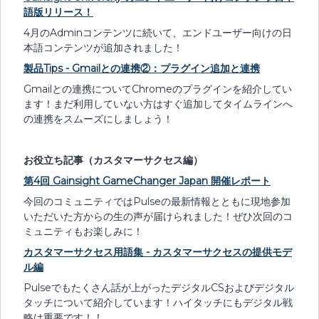
語版リリース！
4月のAdminコンテンツに続いて、エンドユーザー向けの日
本語コンテンツが追加されました！
製品Tips - Gmailとの連携②：プラグイン追加と連携
Gmailとの連携についてChromeのプラグインを紹介してい
ます！まだ利用していない方はすぐ追加してタイムラインへ
の連携をスムーズにしましょう！
お役立ち記事（カスタマーサクセス編）
第4回 Gainsight GameChanger Japan 開催レポート
今回のコミュニティではPulseの最新情報とともに現地参加
いただいた方からの生の声が届けられました！ぜひ次回のコ
ミュニティもお楽しみに！
カスタマーサクセス用語集 - カスタマーサクセスの提供モデ
ル編
Pulseでもたくさん話が上がったデジタルCSおよびデジタル
タッチについて紹介しています！ハイタッチにもデジタル戦
略は重要です！！