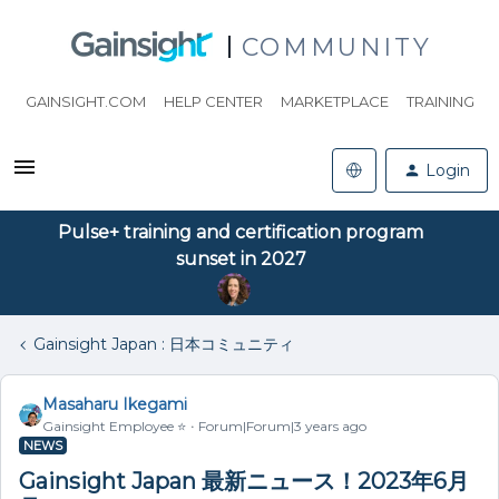
COMMUNITY
GAINSIGHT.COM
HELP CENTER
MARKETPLACE
TRAINING
Login
Pulse+ training and certification program
sunset in 2027
Gainsight Japan : 日本コミュニティ
Masaharu Ikegami
Gainsight Employee ⭐️
Forum|Forum|3 years ago
NEWS
Gainsight Japan 最新ニュース！2023年6月