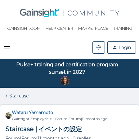
COMMUNITY
GAINSIGHT.COM
HELP CENTER
MARKETPLACE
TRAINING
Login
Pulse+ training and certification program
sunset in 2027
Staircase
Wataru Yamamoto
Gainsight Employee ⭐️
Forum|Forum|11 months ago
Staircase | イベントの設定
Forum|Forum|11 months ago
0 replies