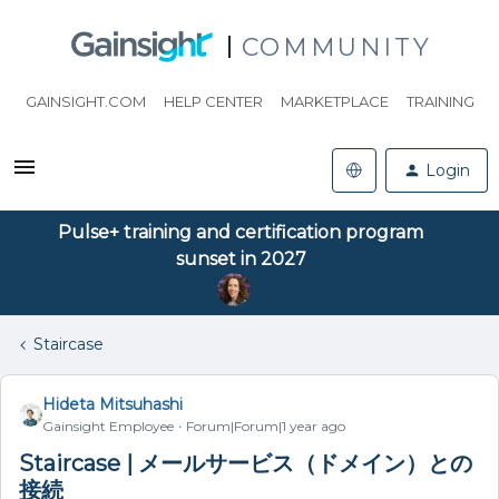
COMMUNITY
GAINSIGHT.COM
HELP CENTER
MARKETPLACE
TRAINING
Login
Pulse+ training and certification program
sunset in 2027
Staircase
Hideta Mitsuhashi
Gainsight Employee
Forum|Forum|1 year ago
Staircase | メールサービス（ドメイン）との
接続