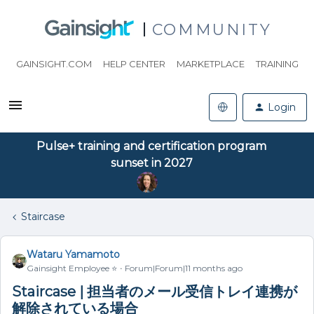
COMMUNITY
GAINSIGHT.COM
HELP CENTER
MARKETPLACE
TRAINING
Login
Pulse+ training and certification program
sunset in 2027
Staircase
Wataru Yamamoto
Gainsight Employee ⭐️
Forum|Forum|11 months ago
Staircase | 担当者のメール受信トレイ連携が
解除されている場合