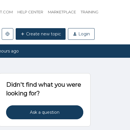
HT.COM
HELP CENTER
MARKETPLACE
TRAINING
Create new topic
Login
hours ago
Didn't find what you were
looking for?
Ask a question