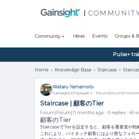
COMMUNIT
Ideas
Events
Groups & B
Community
Pulse+ tra
Home
Knowledge Base
Staircase
Stairca
Wataru Yamamoto
Gainsight Employee ⭐️
Forum|Forum|11 month
Staircase | 顧客のTier
Forum|Forum|11 months ago
0 replies
45 v
顧客のTier
StaircaseでTierを設定すると、顧客を重要
これにより、ハイタッチ顧客にはより密なフォロ