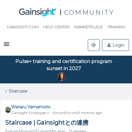
COMMUNITY
GAINSIGHT.COM
HELP CENTER
MARKETPLACE
TRAINING
Login
Pulse+ training and certification program
sunset in 2027
Staircase
Wataru Yamamoto
Gainsight Employee ⭐️
Forum|Forum|11 months ago
Staircase | Gainsightとの連携
Forum|Forum|11 months ago
0 replies