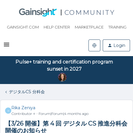
COMMUNITY
GAINSIGHT.COM
HELP CENTER
MARKETPLACE
TRAINING
Login
Pulse+ training and certification program
sunset in 2027
デジタルCS 分科会
Rika Zeniya
R
Contributor ⭐️
Forum|Forum|4 months ago
【3/26 開催】第 4 回 デジタル CS 推進分科会
開催のお知らせ