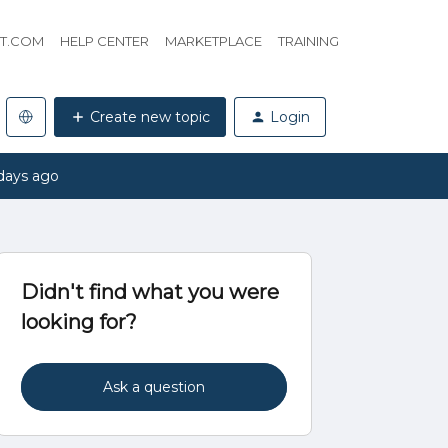
HT.COM
HELP CENTER
MARKETPLACE
TRAINING
Create new topic
Login
days ago
Didn't find what you were
looking for?
Ask a question