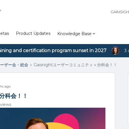
Y
GAINSIG
etas
Product Updates
Knowledge Base
aining and certification program sunset in 2027
3 
ーザー会・総会
Gaisnightユーザーコミュニティ＋分科会！！
hs ago
＋分科会！！
views