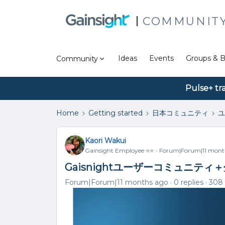
COMMUNIT
Ideas
Events
Groups & B
Community
Pulse+ tr
Home
Getting started
日本コミュニティ
ユ
Kaori Wakui
Gainsight Employee ⭐️⭐️
Forum|Forum|11 mont
Gaisnightユーザーコミュニティ
Forum|Forum|11 months ago
0 replies
308 