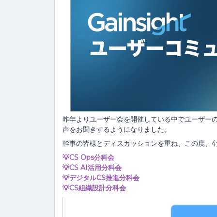
昨年よりユーザー会を開催している中でユーザー
声をお聞きするようになりました。
幹事の皆様とディスカッションを重ね、この度、4
💡CS Ops分科会
💡CS AI活用分科会
💡デジタルCS推進分科会
💡CS組織設計分科会