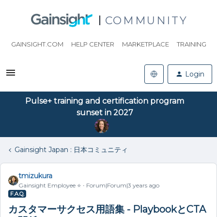
COMMUNITY
GAINSIGHT.COM
HELP CENTER
MARKETPLACE
TRAINING
Login
Pulse+ training and certification program
sunset in 2027
Gainsight Japan : 日本コミュニティ
tmizukura
Gainsight Employee ⭐️
Forum|Forum|3 years ago
F.A.Q.
カスタマーサクセス用語集 - PlaybookとCTA