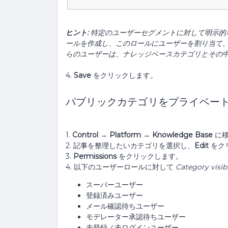
ヒント:
特定のユーザーセグメントに対して明示的
ールを作成し、このロールにユーザーを割り当て
らのユーザーは、ナレッジベースカテゴリとその
4.
Save
をクリックします。
パブリックカテゴリをプライベー
1.
Control → Platform → Knowledge Base
に移
2. 記事を整理したいカテゴリを選択し、
Edit
をク
3.
Permissions
をクリックします。
4. 以下のユーザーロールに対して
Category visibi
スーパーユーザー
登録済みユーザー
メール確認待ちユーザー
モデレーター承認待ちユーザー
未登録／未ログインユーザー