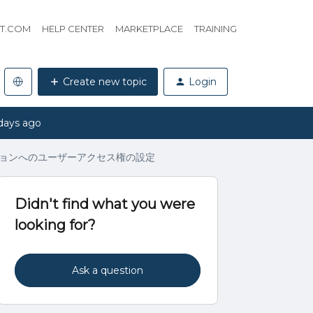
HT.COM
HELP CENTER
MARKETPLACE
TRAINING
Create new topic
Login
days ago
ョンへのユーザーアクセス権の設定
Didn't find what you were
looking for?
Ask a question