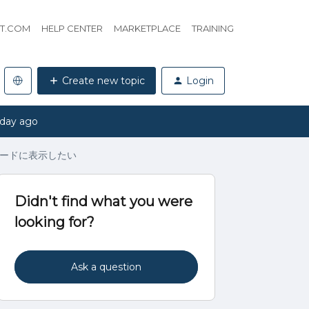
HT.COM
HELP CENTER
MARKETPLACE
TRAINING
Create new topic
Login
 day ago
ードに表示したい
Didn't find what you were
looking for?
Ask a question