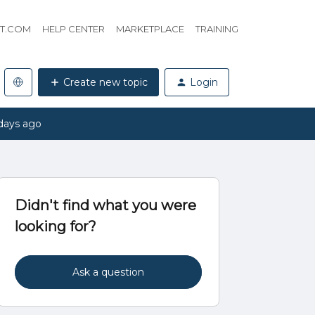
HT.COM
HELP CENTER
MARKETPLACE
TRAINING
Create new topic
Login
days ago
Didn't find what you were
looking for?
Ask a question