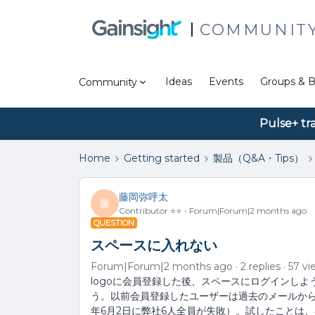
COMMUNIT
Ideas
Events
Groups & B
Community
Pulse+ tr
Home
Getting started
製品（Q&A・Tips）
藤岡弥呼太
藤
Contributor ⭐️⭐️
Forum|Forum|2 months ago
QUESTION
スペースに入れない
Forum|Forum|2 months ago
2 replies
57 vi
logoに会員登録した後、スペースにログインし
う。以前会員登録したユーザーは過去のメールから
年6月2日に弊社6人全員が失敗）。試したことは