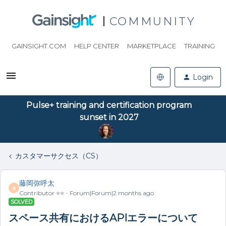
COMMUNITY
GAINSIGHT.COM
HELP CENTER
MARKETPLACE
TRAINING
Login
Pulse+ training and certification program
sunset in 2027
カスタマーサクセス（CS）
藤岡弥呼太
藤
Contributor ⭐️⭐️
Forum|Forum|2 months ago
SOLVED
スペース共有におけるAPIエラーについて