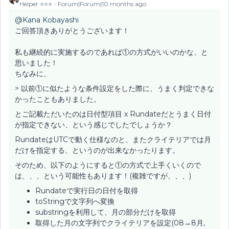
Helper ⭐️⭐️⭐️
Forum|Forum|10 months ago
@Kana Kobayashi
ご回答頂きありがとうございます！
私も継続的に実施するのであれば①の方式がいいのかな、と
思いました！
ちなみに、
> 以前①に似たような条件設定をした際に、うまく判定できな
かったこともありました。
とご記載ただいたのは日付型項目 x Rundateだとうまく日付
が指定できない、という感じでしたでしょうか？
RundateはUTCで動く仕様なのと、またクライテリアでは月
だけを指定する、というのが出来なかったります。
そのため、以下のようにすると①の方式で上手くいくので
は、、、という可能性もあります！(複雑ですが、、、)
Rundateで実行日の日付を取得
toStringで文字列へ変換
substringを利用して、月の部分だけを取得
取得した月の文字列でクライテリアを設定(08→8月,