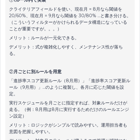
①
1ルール内で実装
クライテリアフィールドを使い、現在月 = 8月なら閾値を
20/60%、現在月 = 9月なら閾値を 30/80% …と書き分ける。
（こういうフィルターがかけられるデータ構造になっている
ことが重要ですが。。。）
メリット：ルールが一元化できる。
デメリット：式が複雑化しやすく、メンテナンス性が落ち
る。
②
月ごとに別ルールを用意
「進捗率スコア更新ルール（8月用）」「進捗率スコア更新ル
ール（9月用）」…のように複製し、各月に応じた閾値を設
定。
実行スケジュールを月ごとに指定すれば、対象ルールだけが
走る。（例：8月用は8月に実行するためだけのルールエンジ
ン設定）
メリット：ロジックがシンプルで読みやすい。運用担当者も
意図を把握しやすい。