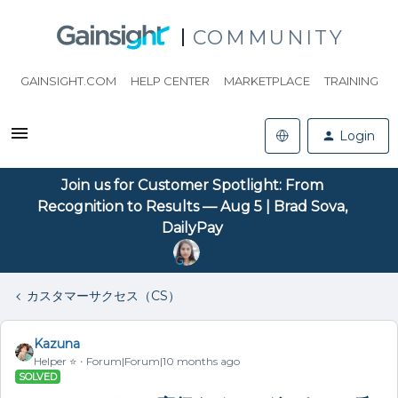
COMMUNITY
GAINSIGHT.COM
HELP CENTER
MARKETPLACE
TRAINING
Login
Join us for Customer Spotlight: From
Recognition to Results — Aug 5 | Brad Sova,
DailyPay
カスタマーサクセス（CS）
Kazuna
Helper ⭐️
Forum|Forum|10 months ago
SOLVED