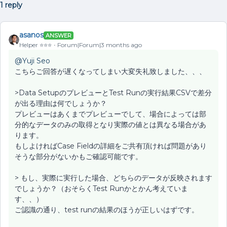
1 reply
asanos
ANSWER
Helper ⭐️⭐️⭐️
Forum|Forum|3 months ago
@Yuji Seo
こちらご回答が遅くなってしまい大変失礼致しました、、、
>Data SetupのプレビューとTest Runの実行結果CSVで差分
が出る理由は何でしょうか？
プレビューはあくまでプレビューでして、場合によっては部
分的なデータのみの取得となり実際の値とは異なる場合があ
ります。
もしよければCase Fieldの詳細をご共有頂ければ問題があり
そうな部分がないかもご確認可能です。
> もし、実際に実行した場合、どちらのデータが反映されます
でしょうか？（おそらくTest Runかとかん考えていま
す、、）
ご認識の通り、test runの結果のほうが正しいはずです。