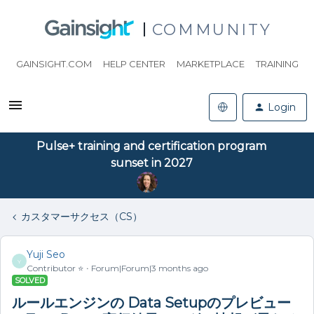
COMMUNITY
GAINSIGHT.COM
HELP CENTER
MARKETPLACE
TRAINING
Login
Pulse+ training and certification program
sunset in 2027
カスタマーサクセス（CS）
Yuji Seo
Y
Contributor ⭐️
Forum|Forum|3 months ago
SOLVED
ルールエンジンの Data Setupのプレビュー