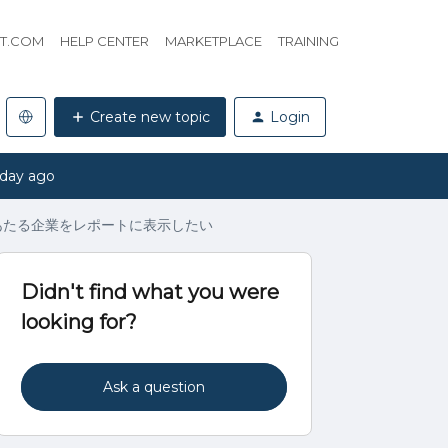
HT.COM
HELP CENTER
MARKETPLACE
TRAINING
Create new topic
Login
 day ago
あたる企業をレポートに表示したい
Didn't find what you were
looking for?
Ask a question