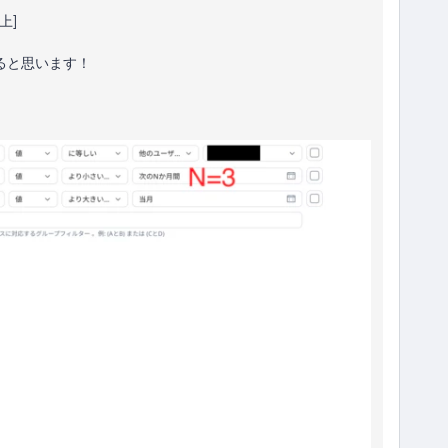
上]
]
ると思います！