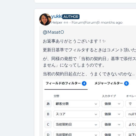
yukki
AUTHOR
Helper ⭐️⭐️
Forum|Forum|9 months ago
@MasatO
お返事ありがとうございます！✨️
更新日基準でフィルタするときはコメント頂い
が、同様の発想で「当初の契約日」基準で添付
ません」になってしまうのです。
当初の契約日起点だと、うまくできないのかな…