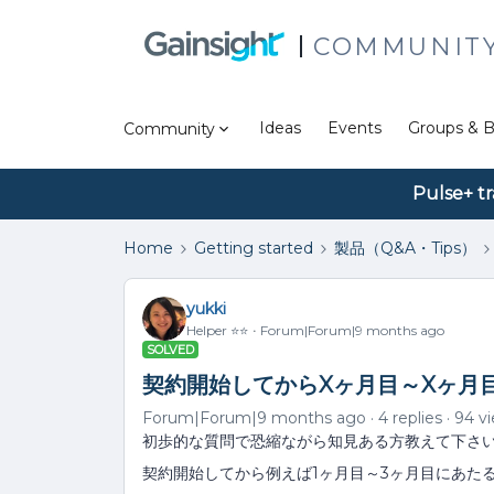
COMMUNIT
Ideas
Events
Groups & B
Community
Pulse+ tr
Home
Getting started
製品（Q&A・Tips）
yukki
Helper ⭐️⭐️
Forum|Forum|9 months ago
SOLVED
契約開始してからXヶ月目～Xヶ月
Forum|Forum|9 months ago
4 replies
94 v
初歩的な質問で恐縮ながら知見ある方教えて下さい🙇‍
契約開始してから例えば1ヶ月目～3ヶ月目にあたる