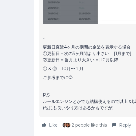
↑
更新日直近4ヶ月の期間の企業を表示する場合
①更新日＝次の3ヶ月間より小さい = [1月まで]
②更新日 = 当月より大きい = [10月以降]
① & ② = 10月〜１月
ご参考までに😌
P.S
ルールエンジンとかでも結構使えるので以上＆
(他にも良いやり方はあるかもですが)
Like
2 people like this
Reply