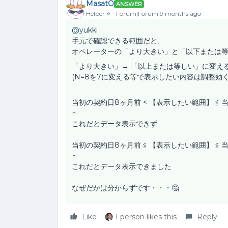
MasatO
ANSWER
Helper ⭐️
Forum|Forum|9 months ago
@yukki
手元で確認できる範囲だと、
オペレーターの「より大きい」と「以下または
「より大きい」→ 「以上または等しい」に変え
(N=8を7に変える等で表示したい内容は調整効く
当初の契約日8ヶ月前 < 【表示したい範囲】 ≦ 
↑
これだとデータ表示できず
当初の契約日8ヶ月前 ≦ 【表示したい範囲】 ≦ 
↑
これだとデータ表示できました
なぜだかは分からずです・・・🤔
Like
1 person likes this
Reply