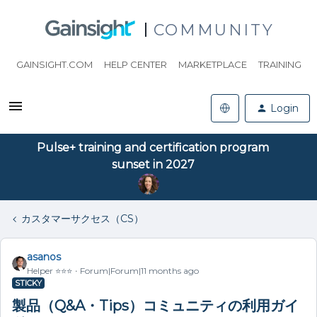
COMMUNITY
GAINSIGHT.COM
HELP CENTER
MARKETPLACE
TRAINING
Login
Pulse+ training and certification program
sunset in 2027
カスタマーサクセス（CS）
asanos
Helper ⭐️⭐️⭐️
Forum|Forum|11 months ago
STICKY
製品（Q&A・Tips）コミュニティの利用ガイ