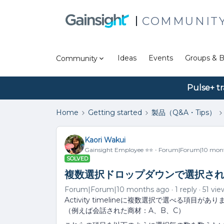
COMMUNIT
Ideas
Events
Groups & B
Community
Pulse+ tr
Home
Getting started
製品（Q&A・Tips）
Kaori Wakui
Gainsight Employee ⭐️⭐️
Forum|Forum|10 mon
SOLVED
複数選択ドロップダウンで選択さ
Forum|Forum|10 months ago
1 reply
51 vie
Activity timelineに複数選択で選べる項目があ
（例えば会話された商材：A、B、C）