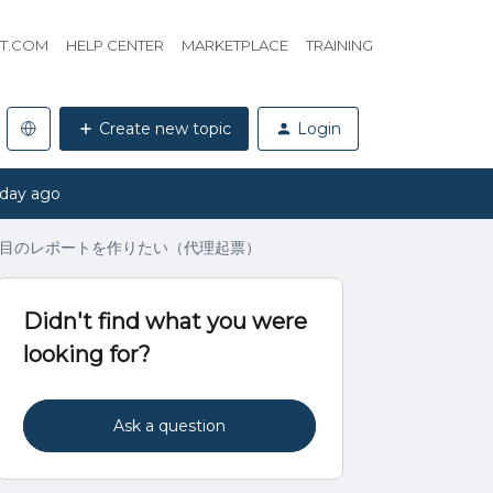
HT.COM
HELP CENTER
MARKETPLACE
TRAINING
Create new topic
Login
 day ago
目のレポートを作りたい（代理起票）
Didn't find what you were
looking for?
Ask a question