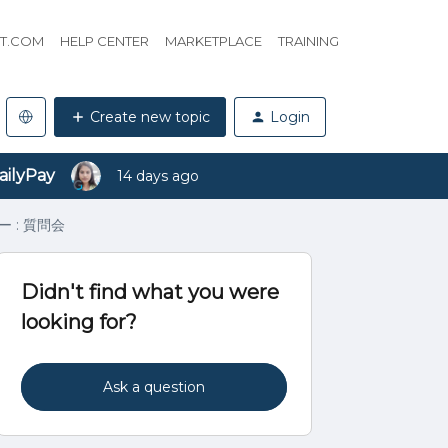
HT.COM
HELP CENTER
MARKETPLACE
TRAINING
Create new topic
Login
ailyPay
14 days ago
ー : 質問会
Didn't find what you were
looking for?
Ask a question