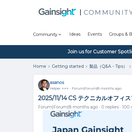
COMMUNIT
Ideas
Events
Groups & B
Community
Join us for Customer Spotl
Home
Getting started
製品（Q&A・Tips）
asanos
Helper ⭐️⭐️⭐️
Forum|Forum|8 months ago
2025/11/14 CS テクニカルオフィ
Forum|Forum|8 months ago
0 replies
100 