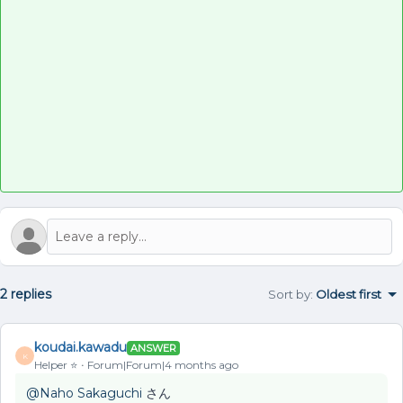
2 replies
Sort by
:
Oldest first
koudai.kawadu
ANSWER
K
Helper ⭐️
Forum|Forum|4 months ago
@Naho Sakaguchi
さん