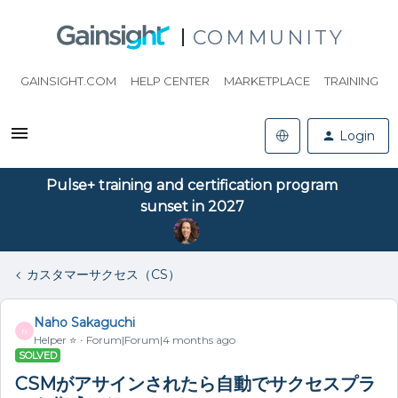
COMMUNITY
GAINSIGHT.COM
HELP CENTER
MARKETPLACE
TRAINING
Login
Pulse+ training and certification program
sunset in 2027
カスタマーサクセス（CS）
Naho Sakaguchi
N
Helper ⭐️
Forum|Forum|4 months ago
SOLVED
CSMがアサインされたら自動でサクセスプラ